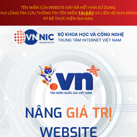
TÊN MIỀN CỦA WEBSITE NÀY ĐÃ HẾT HẠN SỬ DỤNG.
VUI LÒNG TRA CỨU THÔNG TIN TÊN MIỀN
TẠI ĐÂY
VÀ LIÊN HỆ NHÀ ĐĂNG
KÝ ĐỂ THỰC HIỆN GIA HẠN.
NÂNG
GIÁ TRỊ
WEBSITE