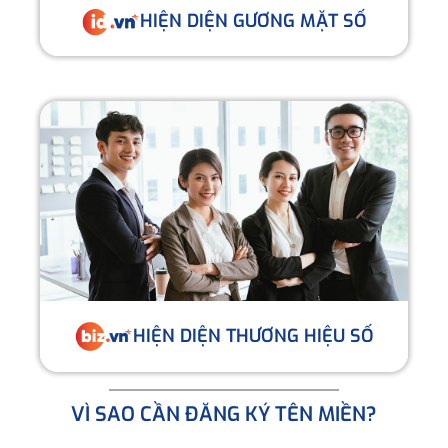
HIỆN DIỆN GƯƠNG MẶT SỐ
HIỆN DIỆN THƯƠNG HIỆU SỐ
VÌ SAO CẦN ĐĂNG KÝ TÊN MIỀN?