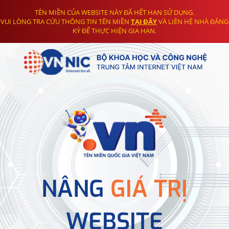
TÊN MIỀN CỦA WEBSITE NÀY ĐÃ HẾT HẠN SỬ DỤNG.
VUI LÒNG TRA CỨU THÔNG TIN TÊN MIỀN
TẠI ĐÂY
VÀ LIÊN HỆ NHÀ ĐĂNG
KÝ ĐỂ THỰC HIỆN GIA HẠN.
NÂNG
GIÁ TRỊ
WEBSITE