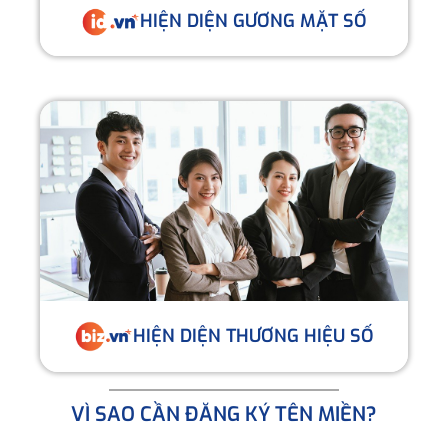
HIỆN DIỆN GƯƠNG MẶT SỐ
HIỆN DIỆN THƯƠNG HIỆU SỐ
VÌ SAO CẦN ĐĂNG KÝ TÊN MIỀN?