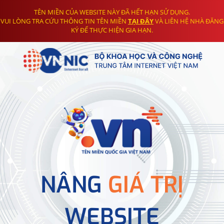
TÊN MIỀN CỦA WEBSITE NÀY ĐÃ HẾT HẠN SỬ DỤNG.
VUI LÒNG TRA CỨU THÔNG TIN TÊN MIỀN
TẠI ĐÂY
VÀ LIÊN HỆ NHÀ ĐĂNG
KÝ ĐỂ THỰC HIỆN GIA HẠN.
NÂNG
GIÁ TRỊ
WEBSITE