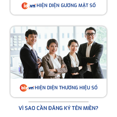
HIỆN DIỆN GƯƠNG MẶT SỐ
HIỆN DIỆN THƯƠNG HIỆU SỐ
VÌ SAO CẦN ĐĂNG KÝ TÊN MIỀN?