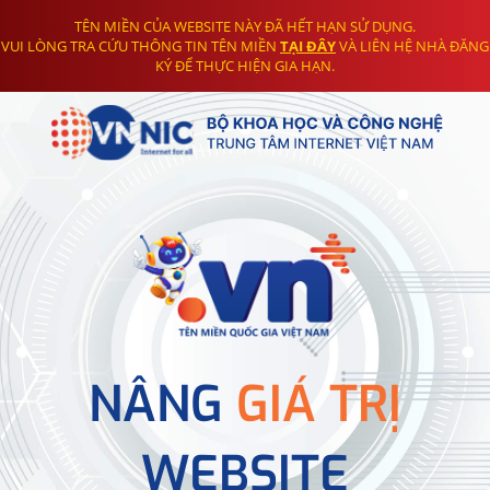
TÊN MIỀN CỦA WEBSITE NÀY ĐÃ HẾT HẠN SỬ DỤNG.
VUI LÒNG TRA CỨU THÔNG TIN TÊN MIỀN
TẠI ĐÂY
VÀ LIÊN HỆ NHÀ ĐĂNG
KÝ ĐỂ THỰC HIỆN GIA HẠN.
NÂNG
GIÁ TRỊ
WEBSITE