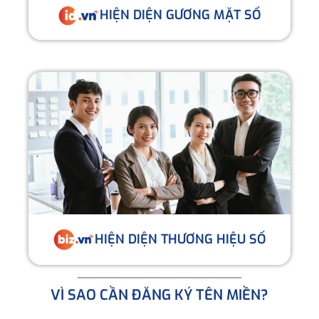
HIỆN DIỆN GƯƠNG MẶT SỐ
HIỆN DIỆN THƯƠNG HIỆU SỐ
VÌ SAO CẦN ĐĂNG KÝ TÊN MIỀN?