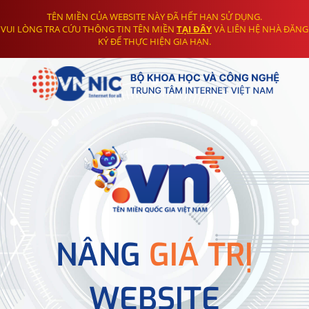
TÊN MIỀN CỦA WEBSITE NÀY ĐÃ HẾT HẠN SỬ DỤNG.
VUI LÒNG TRA CỨU THÔNG TIN TÊN MIỀN
TẠI ĐÂY
VÀ LIÊN HỆ NHÀ ĐĂNG
KÝ ĐỂ THỰC HIỆN GIA HẠN.
NÂNG
GIÁ TRỊ
WEBSITE