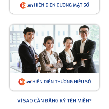
HIỆN DIỆN GƯƠNG MẶT SỐ
HIỆN DIỆN THƯƠNG HIỆU SỐ
VÌ SAO CẦN ĐĂNG KÝ TÊN MIỀN?