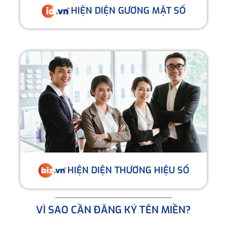
HIỆN DIỆN GƯƠNG MẶT SỐ
HIỆN DIỆN THƯƠNG HIỆU SỐ
VÌ SAO CẦN ĐĂNG KÝ TÊN MIỀN?