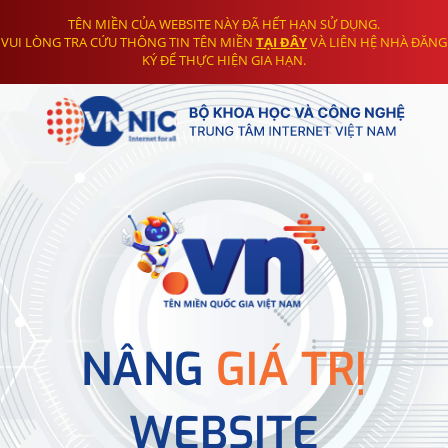
TÊN MIỀN CỦA WEBSITE NÀY ĐÃ HẾT HẠN SỬ DỤNG.
VUI LÒNG TRA CỨU THÔNG TIN TÊN MIỀN
TẠI ĐÂY
VÀ LIÊN HỆ NHÀ ĐĂNG
KÝ ĐỂ THỰC HIỆN GIA HẠN.
NÂNG
GIÁ TRỊ
WEBSITE