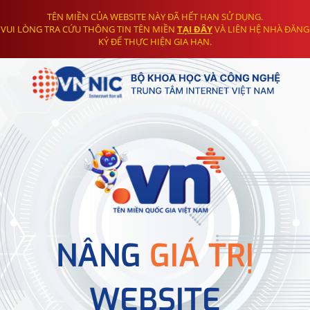
TÊN MIỀN CỦA WEBSITE NÀY ĐÃ HẾT HẠN SỬ DỤNG.
VUI LÒNG TRA CỨU THÔNG TIN TÊN MIỀN
TẠI ĐÂY
VÀ LIÊN HỆ NHÀ ĐĂNG
KÝ ĐỂ THỰC HIỆN GIA HẠN.
NÂNG
GIÁ TRỊ
WEBSITE