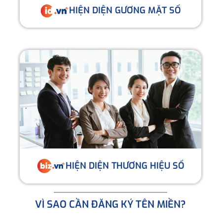
HIỆN DIỆN GƯƠNG MẶT SỐ
HIỆN DIỆN THƯƠNG HIỆU SỐ
VÌ SAO CẦN ĐĂNG KÝ TÊN MIỀN?