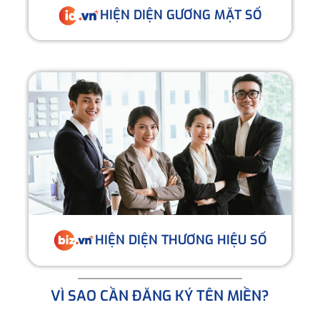
HIỆN DIỆN GƯƠNG MẶT SỐ
HIỆN DIỆN THƯƠNG HIỆU SỐ
VÌ SAO CẦN ĐĂNG KÝ TÊN MIỀN?