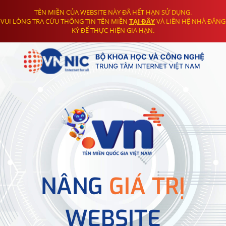
TÊN MIỀN CỦA WEBSITE NÀY ĐÃ HẾT HẠN SỬ DỤNG.
VUI LÒNG TRA CỨU THÔNG TIN TÊN MIỀN
TẠI ĐÂY
VÀ LIÊN HỆ NHÀ ĐĂNG
KÝ ĐỂ THỰC HIỆN GIA HẠN.
NÂNG
GIÁ TRỊ
WEBSITE