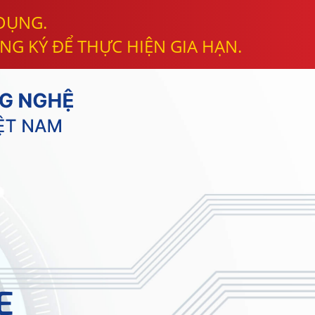
 DỤNG.
NG KÝ ĐỂ THỰC HIỆN GIA HẠN.
E