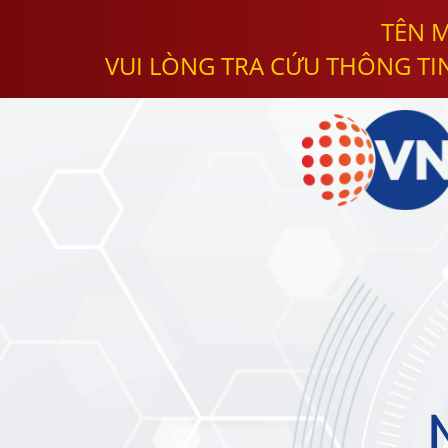
TÊN M
VUI LÒNG TRA CỨU THÔNG TI