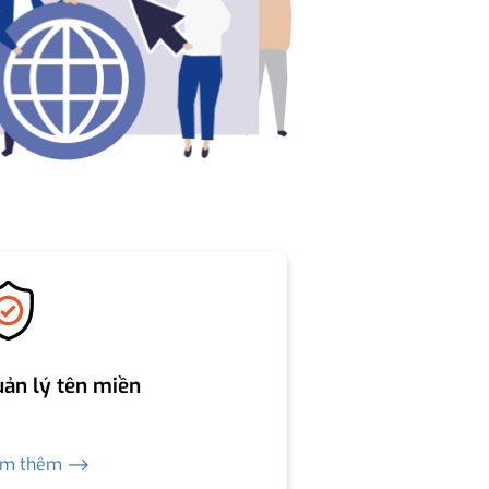
ản lý tên miền
em thêm ⟶