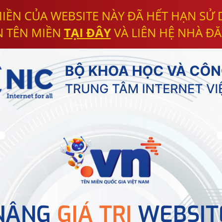
IỀN CỦA WEBSITE NÀY ĐÃ HẾT HẠN SỬ
N TÊN MIỀN
TẠI ĐÂY
VÀ LIÊN HỆ NHÀ ĐĂ
NÂNG
GIÁ TRỊ
WEBSIT